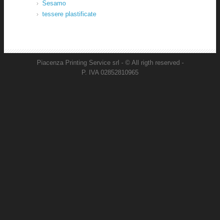
Sesamo
tessere plastificate
Piacenza Printing Service srl - © All rigth reserved -
P. IVA 02852810965